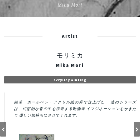
Mika Mori
Artist
モリミカ
Mika Mori
acrylic painting
鉛筆・ボールペン・アクリル絵の具で仕上げた 一連のシリーズ
は、幻想的な森の中を浮遊する動物達 イマジネーションをかきた
て 優しい気持ちにさせてくれます。